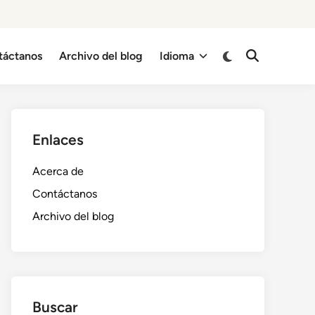
Switch
táctanos
Archivo del blog
Idioma
Open
to
Search
dark
mode
Enlaces
Acerca de
Contáctanos
Archivo del blog
Buscar