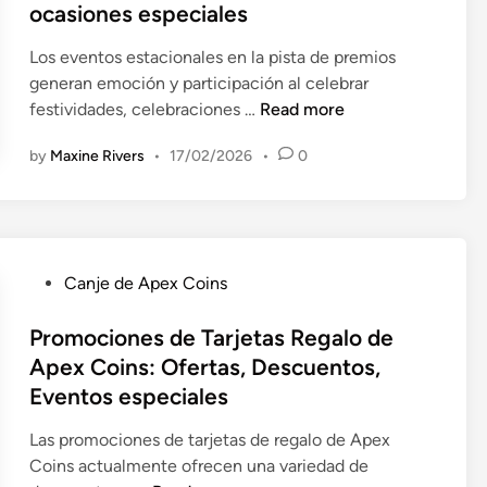
e
i
ocasiones especiales
g
e
d
d
a
r
i
a
Los eventos estacionales en la pista de premios
l
a
n
d
generan emoción y participación al celebrar
o
c
P
,
festividades, celebraciones …
Read more
d
i
i
E
e
o
by
Maxine Rivers
•
17/02/2026
•
0
s
x
A
n
t
p
p
e
a
e
e
s
d
r
x
d
e
i
C
P
e
Canje de Apex Coins
p
e
o
o
s
r
n
i
s
Promociones de Tarjetas Regalo de
e
e
c
n
t
g
Apex Coins: Ofertas, Descuentos,
m
i
s
e
u
Eventos especiales
i
a
L
d
r
o
s
e
i
i
Las promociones de tarjetas de regalo de Apex
s
d
g
n
d
Coins actualmente ofrecen una variedad de
d
e
a