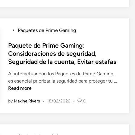
e
t
e
d
P
Paquetes de Prime Gaming
e
o
P
s
Paquete de Prime Gaming:
r
t
Consideraciones de seguridad,
i
e
Seguridad de la cuenta, Evitar estafas
m
d
e
i
Al interactuar con los Paquetes de Prime Gaming,
G
n
P
es esencial priorizar la seguridad para proteger tu …
a
a
Read more
m
q
i
by
Maxine Rivers
•
18/02/2026
•
0
u
n
e
g
t
:
e
C
d
o