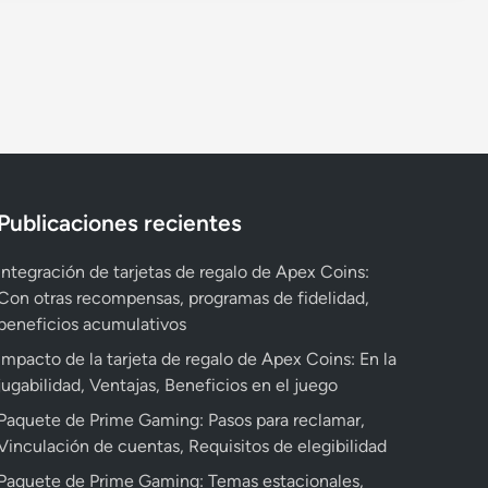
T
d
a
n
a
é
e
s
t
c
r
p
R
a
i
m
r
e
,
o
i
e
g
E
n
n
m
a
v
a
o
i
l
i
l
s
o
o
t
e
d
s
Publicaciones recientes
d
a
s
e
d
e
r
,
u
e
Integración de tarjetas de regalo de Apex Coins:
A
e
t
s
l
Con otras recompensas, programas de fidelidad,
p
s
e
o
e
beneficios acumulativos
e
t
m
,
v
x
a
Impacto de la tarjeta de regalo de Apex Coins: En la
a
D
e
C
f
jugabilidad, Ventajas, Beneficios en el juego
s
e
n
o
a
f
Paquete de Prime Gaming: Pasos para reclamar,
r
t
i
s
e
Vinculación de cuentas, Requisitos de elegibilidad
e
o
n
s
c
:
Paquete de Prime Gaming: Temas estacionales,
s