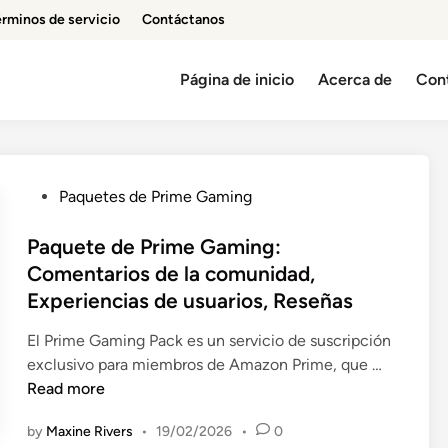
érminos de servicio
Contáctanos
Página de inicio
Acerca de
Con
P
Paquetes de Prime Gaming
o
s
Paquete de Prime Gaming:
t
Comentarios de la comunidad,
e
Experiencias de usuarios, Reseñas
d
i
El Prime Gaming Pack es un servicio de suscripción
n
P
exclusivo para miembros de Amazon Prime, que …
a
Read more
q
by
Maxine Rivers
•
19/02/2026
•
0
u