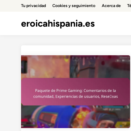
Skip
Tu privacidad
Cookies y seguimiento
Acerca de
T
to
content
eroicahispania.es