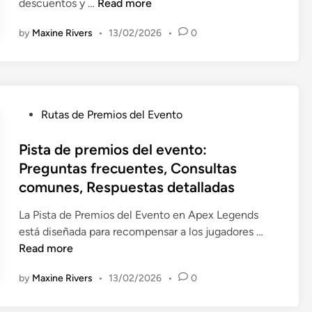
P
a
descuentos y …
Read more
e
u
l
r
d
l
s
:
by
Maxine Rivers
•
13/02/2026
•
0
o
,
e
u
C
m
S
v
a
o
o
e
e
r
n
c
g
n
i
s
i
u
t
o
P
i
Rutas de Premios del Evento
o
r
o
s
o
d
n
i
:
,
s
Pista de premios del evento:
e
e
d
e
R
t
r
Preguntas frecuentes, Consultas
s
a
v
e
e
a
comunes, Respuestas detalladas
d
d
e
s
d
c
e
d
n
e
i
i
La Pista de Premios del Evento en Apex Legends
T
e
t
ñ
n
o
P
está diseñada para recompensar a los jugadores …
a
l
o
a
n
i
Read more
r
a
s
s
e
s
j
c
e
by
Maxine Rivers
•
13/02/2026
•
0
s
t
e
u
s
,
a
t
e
t