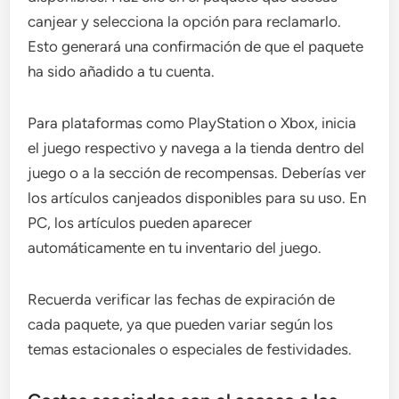
canjear y selecciona la opción para reclamarlo.
Esto generará una confirmación de que el paquete
ha sido añadido a tu cuenta.
Para plataformas como PlayStation o Xbox, inicia
el juego respectivo y navega a la tienda dentro del
juego o a la sección de recompensas. Deberías ver
los artículos canjeados disponibles para su uso. En
PC, los artículos pueden aparecer
automáticamente en tu inventario del juego.
Recuerda verificar las fechas de expiración de
cada paquete, ya que pueden variar según los
temas estacionales o especiales de festividades.