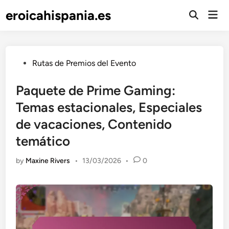
Skip
eroicahispania.es
Mai
to
Open
Men
Search
content
Posted
Rutas de Premios del Evento
in
Paquete de Prime Gaming:
Temas estacionales, Especiales
de vacaciones, Contenido
temático
by
Maxine Rivers
•
13/03/2026
•
0