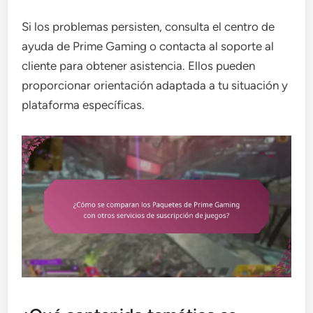
Si los problemas persisten, consulta el centro de
ayuda de Prime Gaming o contacta al soporte al
cliente para obtener asistencia. Ellos pueden
proporcionar orientación adaptada a tu situación y
plataforma específicas.