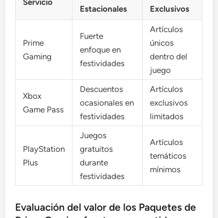
Servicio
Estacionales
Exclusivos
Artículos
Fuerte
Prime
únicos
enfoque en
Gaming
dentro del
festividades
juego
Descuentos
Artículos
Xbox
ocasionales en
exclusivos
Game Pass
festividades
limitados
Juegos
Artículos
PlayStation
gratuitos
temáticos
Plus
durante
mínimos
festividades
Evaluación del valor de los Paquetes de