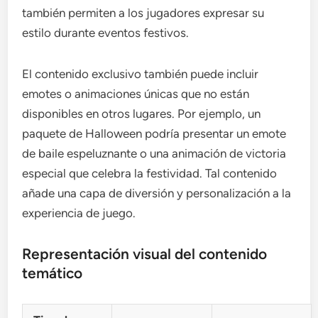
también permiten a los jugadores expresar su
estilo durante eventos festivos.
El contenido exclusivo también puede incluir
emotes o animaciones únicas que no están
disponibles en otros lugares. Por ejemplo, un
paquete de Halloween podría presentar un emote
de baile espeluznante o una animación de victoria
especial que celebra la festividad. Tal contenido
añade una capa de diversión y personalización a la
experiencia de juego.
Representación visual del contenido
temático