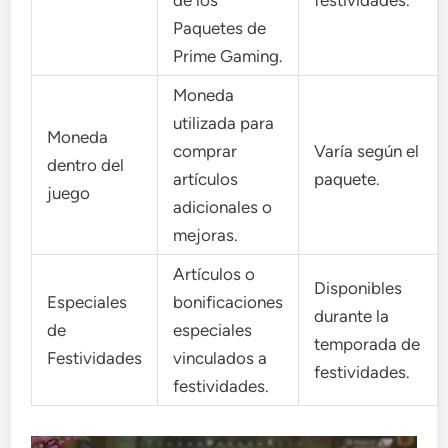
Paquetes de
Prime Gaming.
Moneda
utilizada para
Moneda
comprar
Varía según el
dentro del
artículos
paquete.
juego
adicionales o
mejoras.
Artículos o
Disponibles
Especiales
bonificaciones
durante la
de
especiales
temporada de
Festividades
vinculados a
festividades.
festividades.