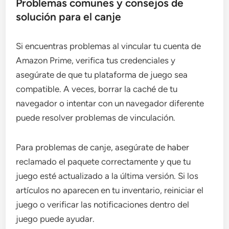
Problemas comunes y consejos de
solución para el canje
Si encuentras problemas al vincular tu cuenta de
Amazon Prime, verifica tus credenciales y
asegúrate de que tu plataforma de juego sea
compatible. A veces, borrar la caché de tu
navegador o intentar con un navegador diferente
puede resolver problemas de vinculación.
Para problemas de canje, asegúrate de haber
reclamado el paquete correctamente y que tu
juego esté actualizado a la última versión. Si los
artículos no aparecen en tu inventario, reiniciar el
juego o verificar las notificaciones dentro del
juego puede ayudar.