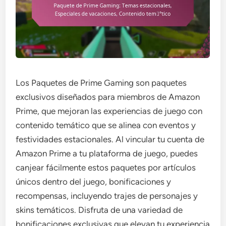
Los Paquetes de Prime Gaming son paquetes
exclusivos diseñados para miembros de Amazon
Prime, que mejoran las experiencias de juego con
contenido temático que se alinea con eventos y
festividades estacionales. Al vincular tu cuenta de
Amazon Prime a tu plataforma de juego, puedes
canjear fácilmente estos paquetes por artículos
únicos dentro del juego, bonificaciones y
recompensas, incluyendo trajes de personajes y
skins temáticos. Disfruta de una variedad de
bonificaciones exclusivas que elevan tu experiencia