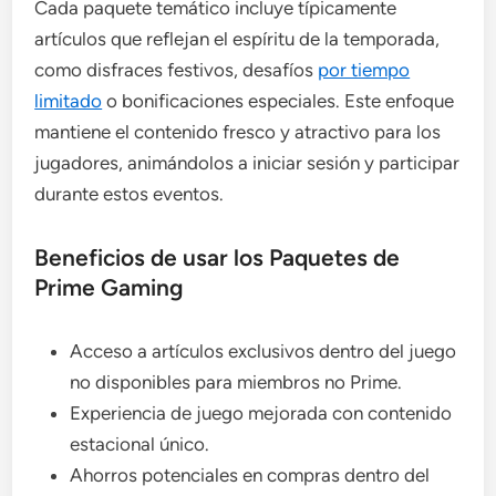
Cada paquete temático incluye típicamente
artículos que reflejan el espíritu de la temporada,
como disfraces festivos, desafíos
por tiempo
limitado
o bonificaciones especiales. Este enfoque
mantiene el contenido fresco y atractivo para los
jugadores, animándolos a iniciar sesión y participar
durante estos eventos.
Beneficios de usar los Paquetes de
Prime Gaming
Acceso a artículos exclusivos dentro del juego
no disponibles para miembros no Prime.
Experiencia de juego mejorada con contenido
estacional único.
Ahorros potenciales en compras dentro del