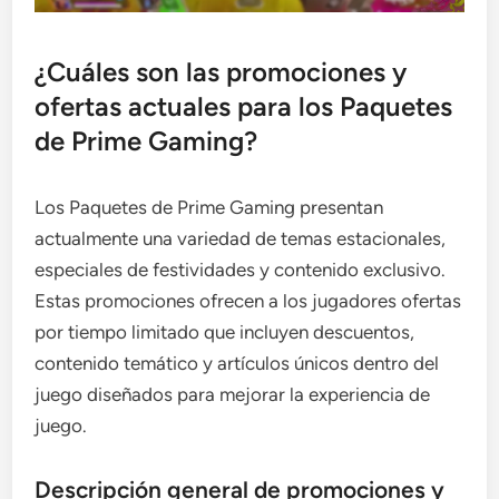
¿Cuáles son las promociones y
ofertas actuales para los Paquetes
de Prime Gaming?
Los Paquetes de Prime Gaming presentan
actualmente una variedad de temas estacionales,
especiales de festividades y contenido exclusivo.
Estas promociones ofrecen a los jugadores ofertas
por tiempo limitado que incluyen descuentos,
contenido temático y artículos únicos dentro del
juego diseñados para mejorar la experiencia de
juego.
Descripción general de promociones y