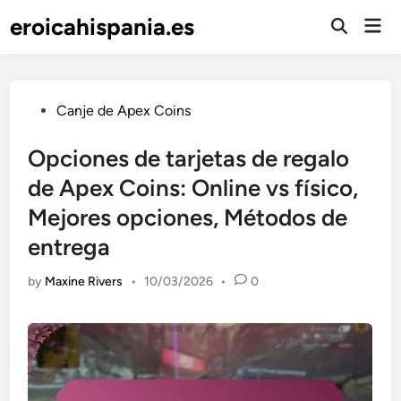
Skip
eroicahispania.es
Mai
to
Open
Men
Search
content
Posted
Canje de Apex Coins
in
Opciones de tarjetas de regalo
de Apex Coins: Online vs físico,
Mejores opciones, Métodos de
entrega
by
Maxine Rivers
•
10/03/2026
•
0