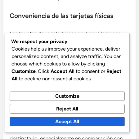
Conveniencia de las tarjetas físicas
Las tarjetas de regalo físicas de Apex Coins son
We respect your privacy
fáciles de comprar y se pueden encontrar en varias
Cookies help us improve your experience, deliver
ubicaciones minoristas, lo que las hace accesibles
personalized content, and analyze traffic. You can
para regalos de última hora. Se pueden comprar en
choose which cookies to allow by clicking
tiendas de conveniencia, tiendas de juegos y
Customize
. Click
Accept All
to consent or
Reject
grandes minoristas, permitiendo una adquisición
All
to decline non-essential cookies.
inmediata sin necesidad de transacciones en línea.
Customize
Además, estas tarjetas se pueden envolver
Reject All
fácilmente y presentar, añadiendo un toque
personal a la entrega de regalos. Esta experiencia
Accept All
táctil puede aumentar la emoción para el
destinatario, especialmente en comparación con